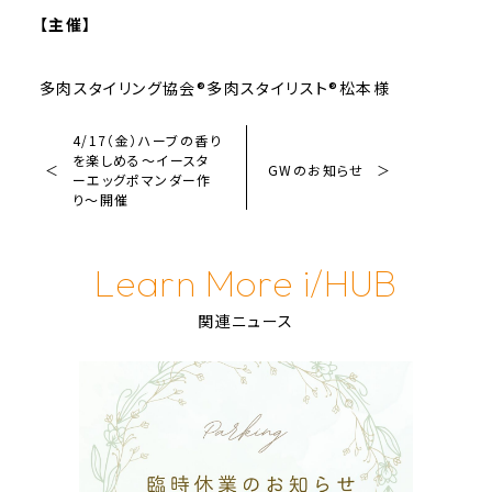
【主催】
多肉スタイリング協会®多肉スタイリスト®松本様
4/17（金）ハーブの香り
を楽しめる～イースタ
GWのお知らせ
ーエッグポマンダー作
り～開催
Learn More i/HUB
関連ニュース