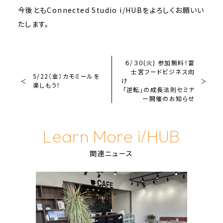
今後ともConnected Studio i/HUBをよろしくお願いい
たします。
６/３０(火) 参加無料！富
士宮フードビジネス向
5/22（金）カモミールを
け
楽しもう！
「逆転」の成長法則セミナ
ー開催のお知らせ
Learn More i/HUB
関連ニュース